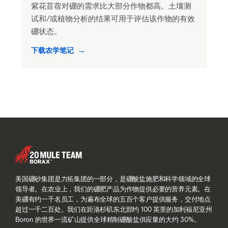
紫花苜蓿对硼的需求比大部分作物都高。土壤测
试和/或植物分析的结果可用于评估该作物的有效
硼状态。
下载农学笔记
美国硼砂集团是力拓集团的一部分，是硼酸盐施肥和科学领域的全球
领导者。在农业上，我们的硼肥产品为作物提供必要的营养元素。在
美硼有约一千名员工，为遍布全球的五百个客户提供服务，交付地点
超过一千二百处。我们在距洛杉矶东北部约 100 英里的加利福尼亚州
Boron 的世界一流矿山提供全球精制硼酸盐供应量的大约 30%。