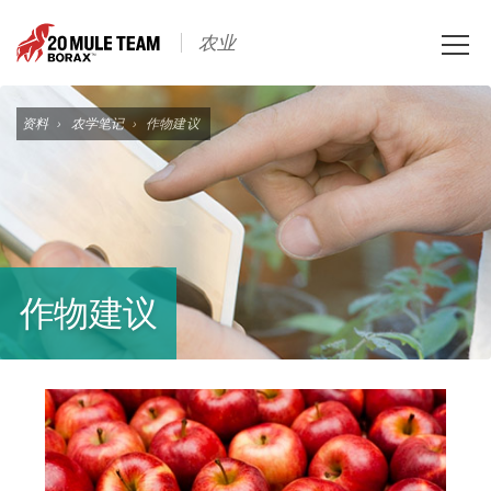
Toggle
农业
naviga
资料
›
农学笔记
›
作物建议
作物建议