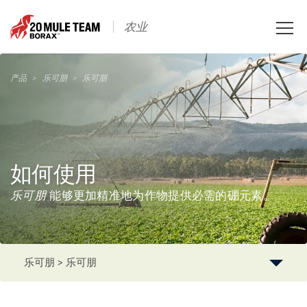
Toggle
农业
naviga
产品
>
乐可朋
>
乐可朋
如何使用
乐可朋
能够更加精准地为作物提供必需的硼元素。
乐可朋 > 乐可朋
简介