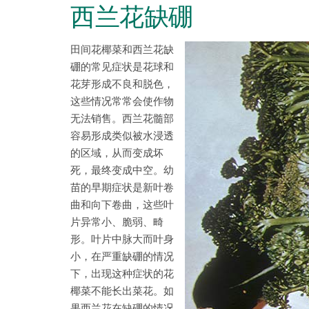
西兰花缺硼
田间花椰菜和西兰花缺
硼的常见症状是花球和
花芽形成不良和脱色，
这些情况常常会使作物
无法销售。西兰花髓部
容易形成类似被水浸透
的区域，从而变成坏
死，最终变成中空。幼
苗的早期症状是新叶卷
曲和向下卷曲，这些叶
片异常小、脆弱、畸
形。叶片中脉大而叶身
小，在严重缺硼的情况
下，出现这种症状的花
椰菜不能长出菜花。如
果西兰花在缺硼的情况