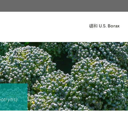
硼和 U.S. Borax
otrytis}