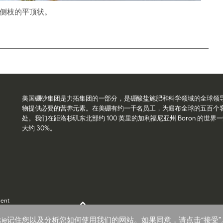
侧枝的平顶状。
美国硼砂集团是力拓集团的一部分，是硼酸盐施肥和科学领域的全球领
物提供必要的营养元素。在美硼有约一千名员工，为遍布全球的五百个
处。我们在距洛杉矶东北部约 100 英里的加利福尼亚州 Boron 的
大约 30%。
ment
返回顶部
kie记住您以及分析您如何使用我们的网站。如果同意，请点击“接受