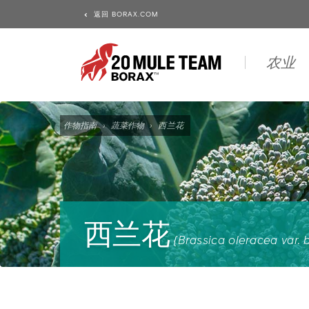
返回 BORAX.COM
农业
作物指南
›
蔬菜作物
›
西兰花
西兰花
{Brassica oleracea var. b