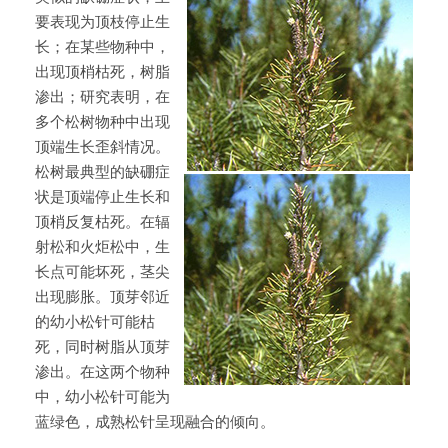
要表现为顶枝停止生
长；在某些物种中，
出现顶梢枯死，树脂
渗出；研究表明，在
多个松树物种中出现
顶端生长歪斜情况。
松树最典型的缺硼症
状是顶端停止生长和
顶梢反复枯死。在辐
射松和火炬松中，生
长点可能坏死，茎尖
出现膨胀。顶芽邻近
的幼小松针可能枯
死，同时树脂从顶芽
渗出。在这两个物种
中，幼小松针可能为
蓝绿色，成熟松针呈现融合的倾向。​