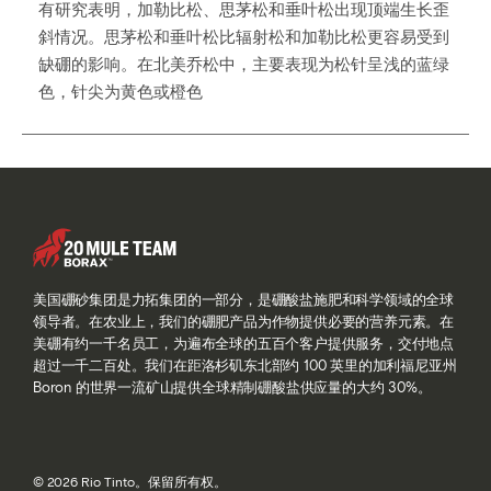
有研究表明，加勒比松、思茅松和垂叶松出现顶端生长歪
斜情况。思茅松和垂叶松比辐射松和加勒比松更容易受到
缺硼的影响。在北美乔松中，主要表现为松针呈浅的蓝绿
色，针尖为黄色或橙色
美国硼砂集团是力拓集团的一部分，是硼酸盐施肥和科学领域的全球
领导者。在农业上，我们的硼肥产品为作物提供必要的营养元素。在
美硼有约一千名员工，为遍布全球的五百个客户提供服务，交付地点
超过一千二百处。我们在距洛杉矶东北部约 100 英里的加利福尼亚州
Boron 的世界一流矿山提供全球精制硼酸盐供应量的大约 30%。
© 2026 Rio Tinto。保留所有权。