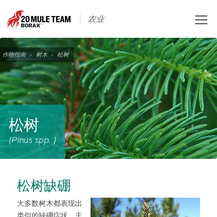
Toggle
农业
naviga
作物指南
›
树木
›
松树
松树
{Pinus spp. }
松树缺硼
大多数树木都表现出
类似的缺硼症状，主