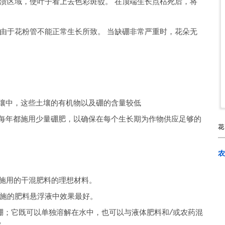
渍区域，使叶子看上去色彩斑驳。 在顶端生长点枯死后，将
由于花粉管不能正常生长所致。 当缺硼非常严重时，花朵无
壤中，这些土壤的有机物以及硼的含量较低
每年都施用少量硼肥，以确保在每个生长期为作物供应足够的
农
施用的干混肥料的理想材料。
施的肥料悬浮液中效果最好。
硼；它既可以单独溶解在水中，也可以与液体肥料和/或农药混