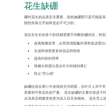
花生缺硼
硼对花生的品质至关重要。虽然施硼肥只是可能提高
隐性疾病几乎始终是必不可少的。
花生在生长的各个阶段都需要不间断的硼供应，特别
改善根瘤发育，从而加强固氮作用和促进蛋白
生成和保留更多的花朵和胚栓
提高钙的利用率
将糖分和蛋白质从叶片转移到果仁
防止“空心病”
缺硼症状在果仁中表现得尤为明显，在叶片上并不常
质量和可售花生的产量。 花生缺硼的主要症状是子
从浅表且稍微变色变为深入且呈深褐色。 花生壳上