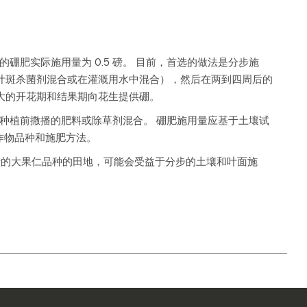
*
硼肥实际施用量为 0.5 磅。 目前，首选的做法是分步施
中与叶斑杀菌剂混合或在灌溉用水中混合），然后在两到四周后的
最大的开花期和结果期向花生提供硼。
其他种植前撒播的肥料或除草剂混合。 硼肥施用量应基于土壤试
作物品种和施肥方法。
高产的大果仁品种的田地，可能会受益于分步的土壤和叶面施