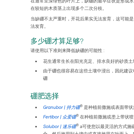
在通常呈深绿色的叶片上，缺硼的最早症状是形成水
在较短的木质茎上出现多个二次分枝。
当缺硼不太严重时，开花后果实无法发育，这可能是
法发育。
多少硼才算足够?
请使用以下准则来降低缺硼的可能性 :
花生通常生长在阳光充足、排水良好的砂质土
由于硼也很容易在这些土壤中浸出，因此建议
硼
硼肥选择
®
Granubor | 持力硼
是种植前撒施或表面带状
®
Fertibor | 众爱硼
在种植前撒施或垄上带状喷
®
Solubor | 速乐硼
a可使您以最灵活的方式施