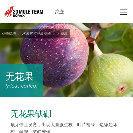
Toggle
农业
naviga
作物指南
›
水果树和坚果作物
›
无花果
无花果
{Ficus carica}
无花果缺硼
顶芽停止发育，出现大量腋生枝；叶片褪绿，边缘处坏
死、畸形，节间变短。