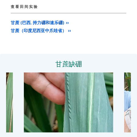
查看田间实验
甘蔗 (巴西, 持力硼和速乐硼)
甘蔗（印度尼西亚中爪哇省）
甘蔗缺硼