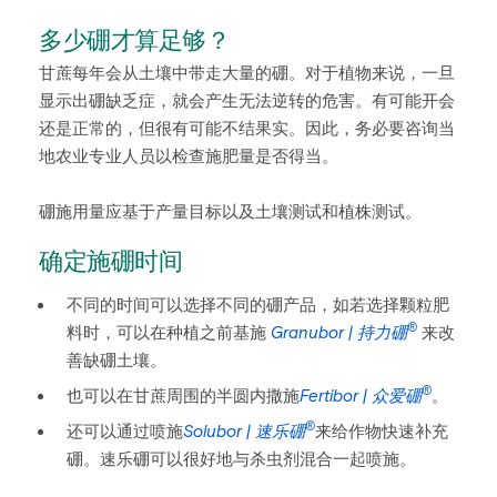
多少硼才算足够？
甘蔗每年会从土壤中带走大量的硼。对于植物来说，一旦
显示出硼缺乏症，就会产生无法逆转的危害。有可能开会
还是正常的，但很有可能不结果实。因此，务必要咨询当
地农业专业人员以检查施肥量是否得当。
硼施用量应基于产量目标以及土壤测试和植株测试。
确定施硼时间
不同的时间可以选择不同的硼产品，如若选择颗粒肥
®
料时，可以在种植之前基施
Granubor | 持力硼
来改
善缺硼土壤。
®
也可以在甘蔗周围的半圆内撒施
Fertibor | 众爱硼
。
®
还可以通过喷施
Solubor | 速乐硼
来给作物快速补充
硼。速乐硼可以很好地与杀虫剂混合一起喷施。