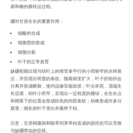
谢和糖的膜转运过程。
硼对甘蔗生长的重要作用：
核酸的合成
细胞壁的形成
细胞分裂
叶子的正常发育
缺硼初期出现与幼叶上的维管束平行的小而狭窄的水样斑
点，并呈现出明显的条纹。随着病变扩大，叶子的组织会
分离并形成断裂，使内边缘呈锯齿状；叶尖坏死，顶端生
长迟缓，幼叶小而窄，呈现出一定程度的褪绿；在生长点
和稍靠下的位置会形成棕色的内部条纹；幼株形成许多分
蘖茎；细长的叶子变白并最终干枯。
注意，甘蔗梢腐病和除草剂茅草枯造成的损伤也可以导致
与缺硼类似的症状。