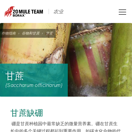
Toggle
农业
naviga
作物指南
›
谷物和甘蔗
›
甘蔗
甘蔗
{Saccharum officinarum}
甘蔗缺硼
硼是甘蔗种植园中最常缺乏的微量营养素。硼在甘蔗生
长中的多个关键过程都起到重要作用，如碳水化合物的代