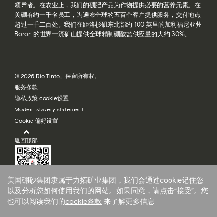
领导者。在农业上，我们的硼肥产品为作物提供必要的营养元素。在
美硼有约一千名员工，为遍布全球的五百个客户提供服务，交付地点
超过一千二百处。我们在距洛杉矶东北部约 100 英里的加利福尼亚州
Boron 的世界一流矿山提供全球精制硼酸盐供应量的大约 30%。
© 2026 Rio Tinto。保留所有权。
服务条款
隐私政策 cookie设置
Modern slavery statement
Cookie 偏好设置
返回顶部
美国硼砂集团隶属于力拓矿业集团，我们会通过cookie记住您
美国硼砂集团
以及分析您如何使用我们的网站。如果同意，请点击“接受”。您
也可以阅读我们的
cookie条款
来了解更多信息